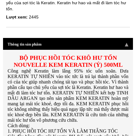
yếu của sợi tóc là Keratin. Keratin hư hao và mất đi làm tóc hư
tổn.
Lượt xem:
2445
Thông tin sản phẩm
BỘ PHỤC HỒI TÓC KHÔ HƯ TỔN
NOUVELLE KEM KERATIN (Ý) 500ML
Công nghệ Keratin làm lẳng 95% tóc uốn xoăn. Đưa
KERATIN TỰ NHIÊN vào tóc tức là trả lại thành phần vốn
có của tóc giúp nhanh chóng tái tạo và phục hồi tóc. Vì thành
phần cấu tạo chủ yếu của sợi tóc là Keratin. Keratin hư hao và
mất đi làm tóc hư tổn. KERATIN TỰ NHIÊN kết hợp TINH
DẦU ARGAN tạo nên sản phẩm KEM KERATIN hoàn mỹ
mang lại mái tóc khoẻ, đẹp tối đa. KEM KERATIN phục hồi
tóc không những thấy hiệu quả ngay lập tức mà thấy được mái
tóc khoẻ đẹp bền lâu. KEM KERATIN là cứu tinh của những
mái tóc hư tổn vô phương cứu chữa.
Cách dùng:
1. PHỤC HỒI TÓC HƯ TỔN VÀ LÀM THẲNG TÓC