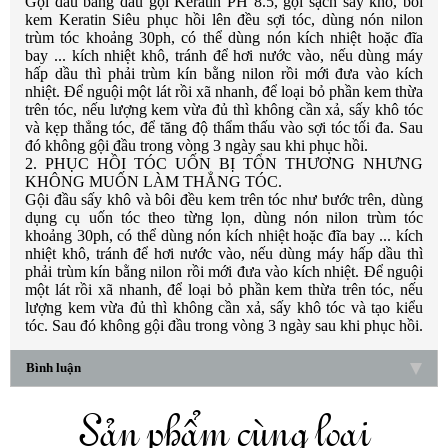
Gội đầu bằng dầu gội Keratin PH 8.5, gội sạch sấy khô, bôi
kem Keratin Siêu phục hồi lên đều sợi tóc, dùng nón nilon
trùm tóc khoảng 30ph, có thể dùng nón kích nhiệt hoặc đĩa
bay ... kích nhiệt khô, tránh để hơi nước vào, nếu dùng máy
hấp dầu thì phải trùm kín bằng nilon rồi mới đưa vào kích
nhiệt. Để nguội một lát rồi xã nhanh, để loại bỏ phần kem thừa
trên tóc, nếu lượng kem vừa đủ thì không cần xả, sấy khô tóc
và kẹp thẳng tóc, để tăng độ thẩm thấu vào sợi tóc tối đa. Sau
đó không gội đầu trong vòng 3 ngày sau khi phục hồi.
2. PHỤC HỒI TÓC UỐN BỊ TỔN THƯƠNG NHƯNG
KHÔNG MUỐN LÀM THẲNG TÓC.
Gội đầu sấy khô và bôi đều kem trên tóc như bước trên, dùng
dụng cụ uốn tóc theo từng lọn, dùng nón nilon trùm tóc
khoảng 30ph, có thể dùng nón kích nhiệt hoặc đĩa bay ... kích
nhiệt khô, tránh để hơi nước vào, nếu dùng máy hấp dầu thì
phải trùm kín bằng nilon rồi mới đưa vào kích nhiệt. Để nguội
một lát rồi xã nhanh, để loại bỏ phần kem thừa trên tóc, nếu
lượng kem vừa đủ thì không cần xả, sấy khô tóc và tạo kiểu
tóc. Sau đó không gội đầu trong vòng 3 ngày sau khi phục hồi.
Bình luận
Sản phẩm cùng loại