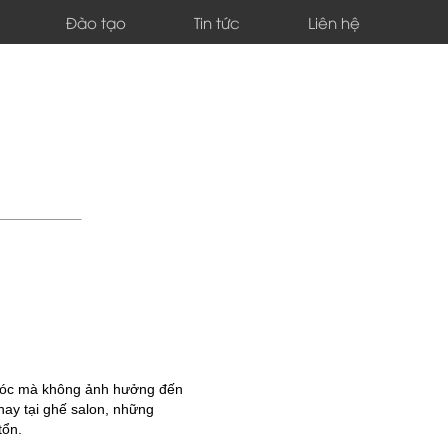
Đào tạo
Tin tức
Liên hệ
 tóc mà không ảnh hưởng đến
hay tại ghế salon, những
tổn.