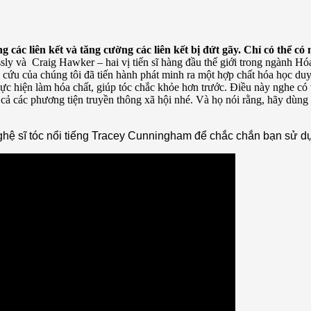
ác liên kết và tăng cường các liên kết bị đứt gãy. Chỉ có thể có 
ssly và Craig Hawker – hai vị tiến sĩ hàng đầu thế giới trong ngành H
 cứu của chúng tôi đã tiến hành phát minh ra một hợp chất hóa học duy
i thực hiện làm hóa chất, giúp tóc chắc khỏe hơn trước. Điều này nghe 
t cả các phương tiện truyền thông xã hội nhé. Và họ nói rằng, hãy dùng 
hệ sĩ tóc nổi tiếng Tracey Cunningham để chắc chắn bạn sử d