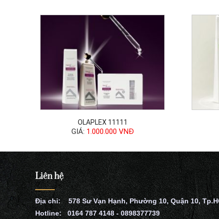
OLAPLEX 11111
GIÁ:
1.000.000 VNĐ
Liên hệ
Địa chỉ: 578 Sư Vạn Hạnh, Phường 10, Quận 10, Tp.
Hotline: 0164 787 4148 - 0898377739