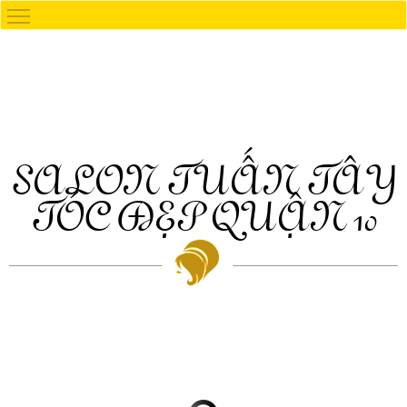
SALON TUẤN TÂY
TÓC ĐẸP QUẬN 10