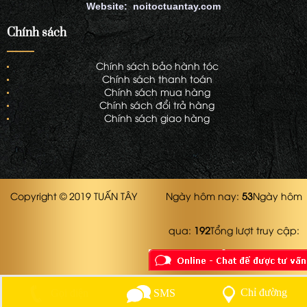
Website: noitoctuantay.com
Chính sách
Chính sách bảo hành tóc
Chính sách thanh toán
Chính sách mua hàng
Chính sách đổi trả hàng
Chính sách giao hàng
Copyright © 2019 TUẤN TÂY
Ngày hôm nay:
53
Ngày hôm
qua:
192
Tổng lượt truy cập:
254211
Chỉ đường
Gọi điện
SMS