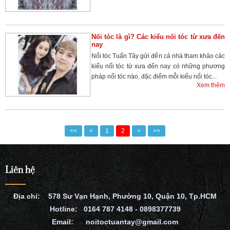
Nối tóc là gì? Các kiểu nối tóc từ xưa đến
nay
Nối tóc Tuấn Tây gửi đến cả nhà tham khảo các
kiểu nối tóc từ xưa đến nay có những phương
pháp nối tóc nào, đặc điểm mỗi kiểu nối tóc...
Xem thêm
<<
<
1
2
>
>>
Liên hệ
Địa chỉ: 578 Sư Vạn Hạnh, Phường 10, Quận 10, Tp.HCM
Hotline: 0164 787 4148 - 0898377739
Email: noitoctuantay@gmail.com